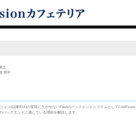
俊之
間 周平
以降RIA)の実現に欠かせないFlashのバックエンドシステムとしてColdFusion
sh連携のバックエンドに適している理由を解説します。