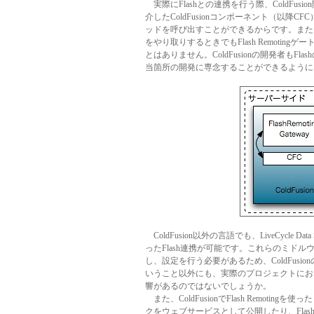
実際にFlashとの連携を行う際、ColdFusi
介したColdFusionコンポーネント（以降
ッドを呼び出すことができるからです。また、C
をやり取りするときでもFlash Remoti
とはありません。ColdFusionの開発者
当箇所の開発に専念することができるように
ColdFusion以外の言語でも、LiveCycle D
ったFlash連携が可能です。これらのミド
し、設定を行う必要があるため、ColdFu
いうこと以外にも、実際のプロジェクトにお
響があるのではないでしょうか。
また、ColdFusionでFlash Remo
クをウェブサービスとして公開したり、Flas