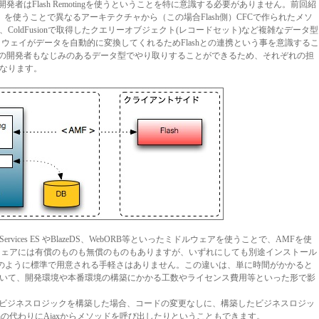
on開発者はFlash Remotingを使うということを特に意識する必要がありません。前回紹
CFC）を使うことで異なるアーキテクチャから（この場合Flash側）CFCで作られたメソ
oldFusionで取得したクエリーオブジェクト(レコードセット)など複雑なデータ型
ngゲートウェイがデータを自動的に変換してくれるためFlashとの連携という事を意識するこ
もFlashの開発者もなじみのあるデータ型でやり取りすることができるため、それぞれの担
なります。
ata Services ES やBlazeDS、WebORB等といったミドルウェアを使うことで、AMFを使
ルウェアには有償のものも無償のものもありますが、いずれにしても別途インストール
sionのように標準で用意される手軽さはありません。この違いは、単に時間がかかると
いて、開発環境や本番環境の構築にかかる工数やライセンス費用等といった形で影
tingを使ったビジネスロジックを構築した場合、コードの変更なしに、構築したビジネスロジッ
hの代わりにAjaxからメソッドを呼び出したりということもできます。