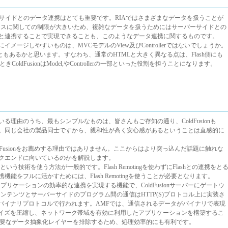
バーサイドとのデータ連携はとても重要です。RIAではさまざまなデータを扱うことが
クセスに関しての制限が大きいため、複雑なデータを扱うためにはサーバーサイドとの
usionと連携することで実現できることも、このようなデータ連携に関するものです。
たときにイメージしやすいものは、MVCモデルのView及びControllerではないでしょうか。
ともあるかと思います。すなわち、通常のHTMLと大きく異なる点は、Flash側にも
dFusionはModel,やControllerの一部といった役割を担うことになります。
適している理由のうち、最もシンプルなものは、皆さんもご存知の通り、ColdFusionも
ことです。同じ会社の製品同士ですから、親和性が高く安心感があるということは直感的に
dFusionをお薦めする理由ではありません。ここからはより突っ込んだ話題に触れな
hのバックエンドに向いているのかを解説します。
emotingという技術を使う方法が一般的です。Flash Remotingを使わずにFlashとの連携をと
sh連携機能をフルに活かすためには、Flash Remotingを使うことが必要となります。
ツとWebアプリケーションの効率的な連携を実現する機能で、ColdFusionサーバーにゲートウ
コンテンツとサーバーサイドのプログラム間の通信はHTTP(S)プロトコル上に実装さ
降AMF)というバイナリプロトコルで行われます。AMFでは、通信されるデータがバイナリで表現
のサイズを圧縮し、ネットワーク帯域を有効に利用したアプリケーションを構築するこ
要なデータ抽象化レイヤーを排除するため、処理効率的にも有利です。