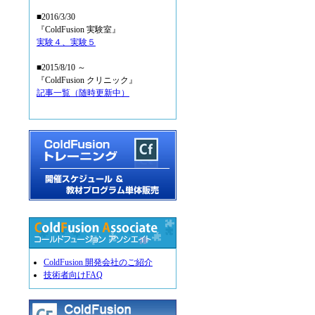
■2016/3/30
『ColdFusion 実験室』
実験４、実験５
■2015/8/10 ～
『ColdFusion クリニック』
記事一覧（随時更新中）
ColdFusion 開発会社のご紹介
技術者向けFAQ