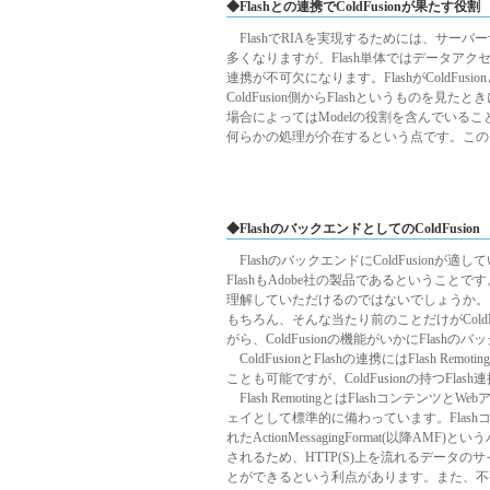
◆Flashとの連携でColdFusionが果たす役割
FlashでRIAを実現するためには、サー
多くなりますが、Flash単体ではデータア
連携が不可欠になります。FlashがColdF
ColdFusion側からFlashというものを見
場合によってはModelの役割を含んでいるこ
何らかの処理が介在するという点です。このときCol
◆FlashのバックエンドとしてのColdFusion
FlashのバックエンドにColdFusionが
FlashもAdobe社の製品であるという
理解していただけるのではないでしょうか。
もちろん、そんな当たり前のことだけがCol
がら、ColdFusionの機能がいかにFlas
ColdFusionとFlashの連携にはFlash R
ことも可能ですが、ColdFusionの持つFla
Flash RemotingとはFlashコンテン
ェイとして標準的に備わっています。Flash
れたActionMessagingFormat(以
されるため、HTTP(S)上を流れるデータ
とができるという利点があります。また、不