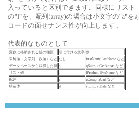
入っていると区別できます。同様にリスト（l
の"l"を、配列(array)の場合は小文字の"
コードの面せナンス性が向上します。
代表的なものとして
変数に格納される値の種類
頭に付ける文字
例
単純値（文字列、数値）など
なし
firstName, lastName など
データベースから取得した値
q
qSales, qGetArtists など
リスト値
l
lProduct, lPetName など
配列
a
aComp, aCart など
構造体
st
stEmp, stData など